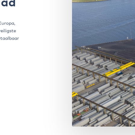
aad
 Europa,
eiligste
etaalbaar