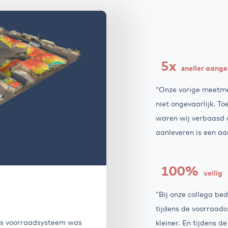
5x
sneller aange
“Onze vorige meetme
niet ongevaarlijk. T
waren wij verbaasd 
aanleveren is een aa
100%
veilig
“Bij onze collega be
tijdens de voorraado
Ons voorraadsysteem was
kleiner. En tijdens d