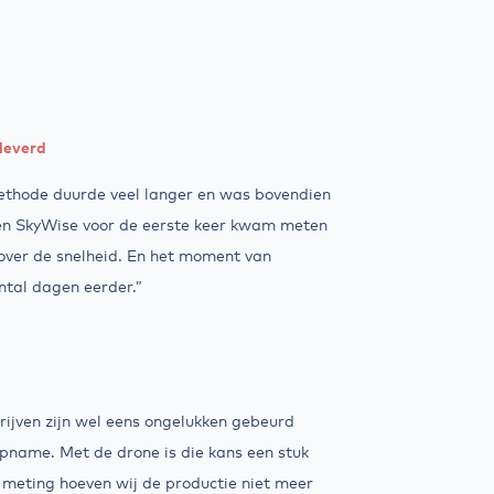
leverd
thode duurde veel langer en was bovendien
oen SkyWise voor de eerste keer kwam meten
over de snelheid. En het moment van
ntal dagen eerder.”
drijven zijn wel eens ongelukken gebeurd
pname. Met de drone is die kans een stuk
e meting hoeven wij de productie niet meer