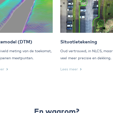
emodel (DTM)
Situatietekening
veld meting van de toekomst,
Oud vertrouwd, in NLCS, maa
joenen meetpunten.
veel meer precisie en dekking.
eer
Lees meer
En waarom?