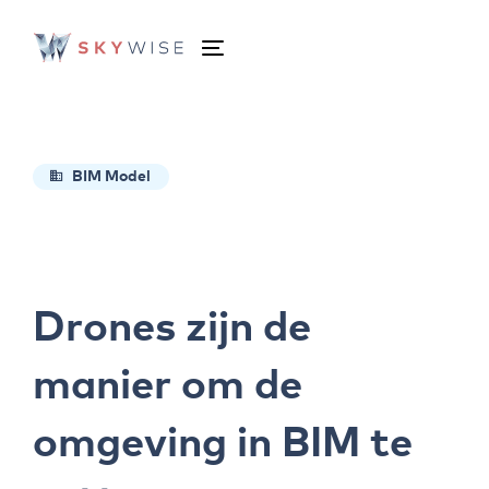
Skip
Skip
links
to
Toggle
primary
navigation
navigation
Skip
to
BIM Model
content
Drones zijn de
manier om de
omgeving in BIM te