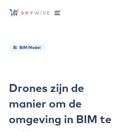
Skip
Skip
links
to
Toggle
primary
navigation
navigation
Skip
to
BIM Model
content
Drones zijn de
manier om de
omgeving in BIM te