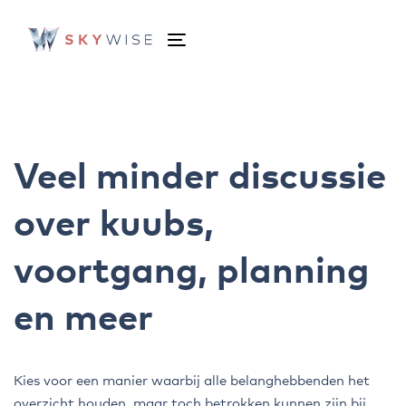
Skip
Skip
links
to
Toggle
primary
navigation
navigation
Skip
to
content
Veel minder discussie
over kuubs,
voortgang, planning
en meer
Kies voor een manier waarbij alle belanghebbenden het
overzicht houden, maar toch betrokken kunnen zijn bij