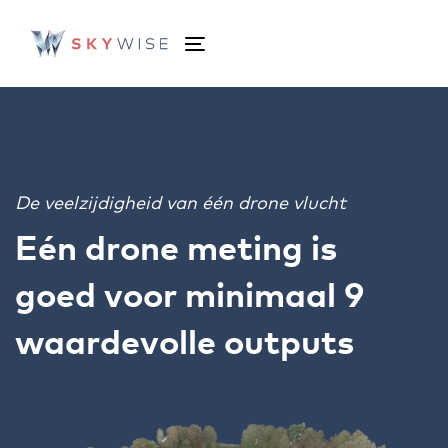
Skip
Skip
links
to
Toggle
primary
navigation
navigation
Skip
to
content
De veelzijdigheid van één drone vlucht
Eén drone meting is
goed voor minimaal 9
waardevolle outputs