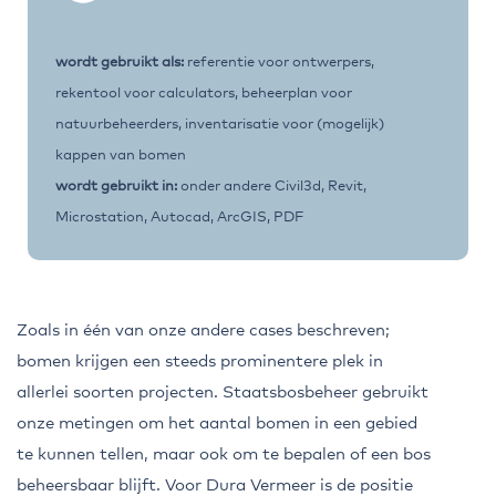
wordt gebruikt als:
referentie voor ontwerpers,
rekentool voor calculators, beheerplan voor
natuurbeheerders, inventarisatie voor (mogelijk)
kappen van bomen
wordt gebruikt in:
onder andere Civil3d, Revit,
Microstation, Autocad, ArcGIS, PDF
Zoals in één van onze andere cases beschreven;
bomen krijgen een steeds prominentere plek in
allerlei soorten projecten. Staatsbosbeheer gebruikt
onze metingen om het aantal bomen in een gebied
te kunnen tellen, maar ook om te bepalen of een bos
beheersbaar blijft. Voor Dura Vermeer is de positie